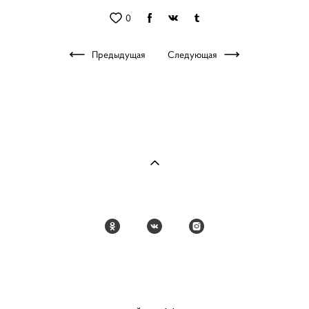
0
Предыдущая
Следующая
Polina Lavrentyeva
8 904 696 59 54